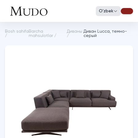
O'zbek
Bosh sahifa
Barcha
Диваны
Диван Lucca, темно-
/
mahsulotlar
/
/
серый