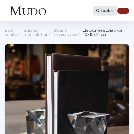
O'zbek
Bosh
Barcha
Вазы и
Держатель для книг
sahifa
/
mahsulotlar
/
скульптуры
/
10х10х14 см