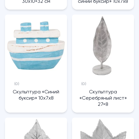
30х10×32 см
синий буксир» 10x7x8
(0)
(0)
Скульптура «Синий
Скульптура
буксир» 10x7x8
«Серебряный лист»
27×8