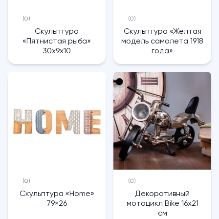
(0)
(0)
Скульптура
Скульптура «Желтая
«Пятнистая рыба»
модель самолета 1918
30x9x10
года»
(0)
(0)
Скульптура «Home»
Декоративный
79×26
мотоцикл Bike 16х21
см