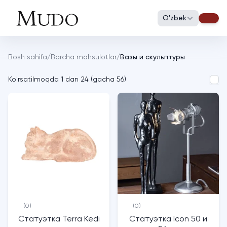
O'zbek
Bosh sahifa
/
Barcha mahsulotlar
/
Вазы и скульптуры
Ko'rsatilmoqda
1
dan
24
(
gacha
56
)
(0)
(0)
Статуэтка Terra Kedi
Статуэтка Icon 50 и