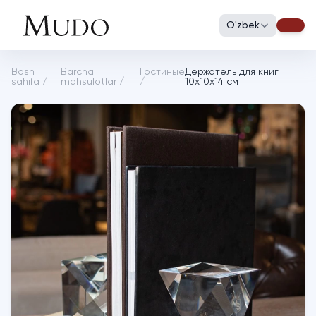
O'zbek
Bosh
Barcha
Гостиные
Держатель для книг
sahifa
/
mahsulotlar
/
/
10х10х14 см