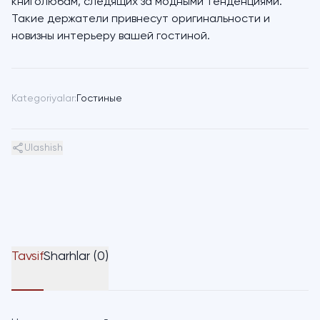
книголюбам, следящих за модными тенденциями.
Такие держатели привнесут оригинальности и
новизны интерьеру вашей гостиной.
Kategoriyalar:
Гостиные
Ulashish
Tavsif
Sharhlar (0)