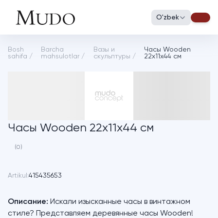
O'zbek
Bosh
Barcha
Вазы и
Часы Wooden
sahifa
/
mahsulotlar
/
скульптуры
/
22х11х44 см
Часы Wooden 22х11х44 см
(0)
Artikul:
415435653
Описание:
Искали изысканные часы в винтажном
стиле? Представляем деревянные часы Wooden!