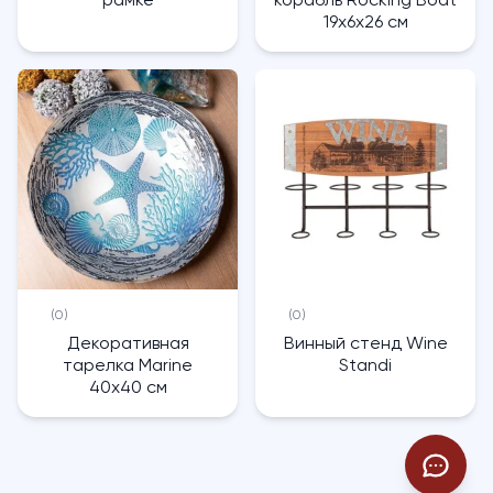
рамке
корабль Rocking Boat
19х6х26 см
(0)
(0)
Декоративная
Винный стенд Wine
тарелка Marine
Standi
40х40 см