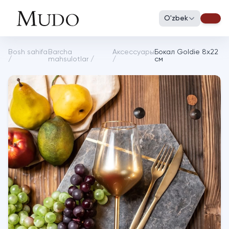
O'zbek
Bosh sahifa
Barcha
Аксессуары
Бокал Goldie 8х22
/
mahsulotlar
/
/
см