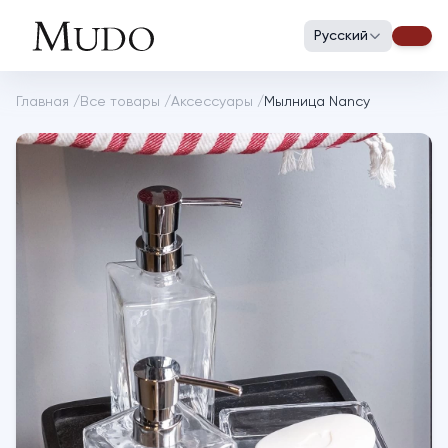
Русский
Главная
/
Все товары
/
Аксессуары
/
Мылница Nancy