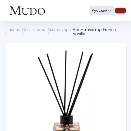
Русский
Главная
Все товары
Аксессуары
Ароматизатор French
/
/
/
Vanilla