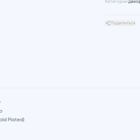
Категории:
Деко
Поделиться
D
о
ld Plated)