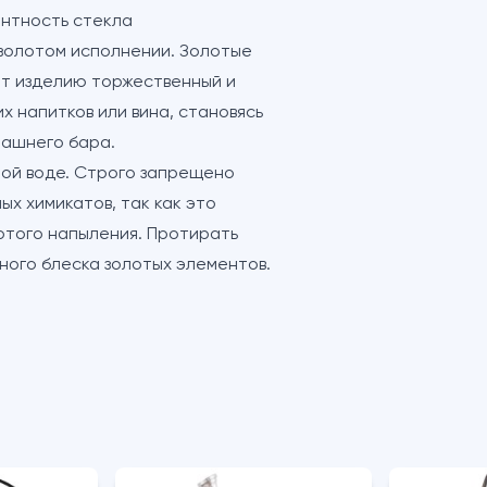
антность стекла
 золотом исполнении. Золотые
ют изделию торжественный и
х напитков или вина, становясь
машнего бара.
лой воде. Строго запрещено
х химикатов, так как это
отого напыления. Протирать
ного блеска золотых элементов.