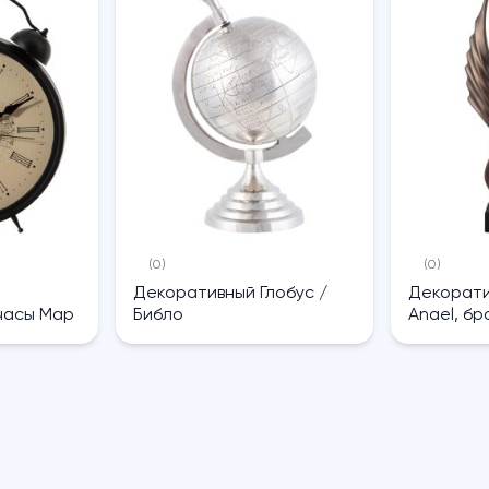
(0)
(0)
Декоративный Глобус /
Декорати
часы Map
Библо
Anael, бр