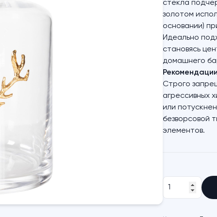
стекла подчер
золотом испол
основании) пр
Идеально подх
становясь це
домашнего ба
Рекомендации 
Строго запре
агрессивных х
или потускнен
безворсовой т
элементов.