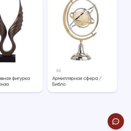
(0)
вная фигурка
Армиллярная сфера /
онза
Библо