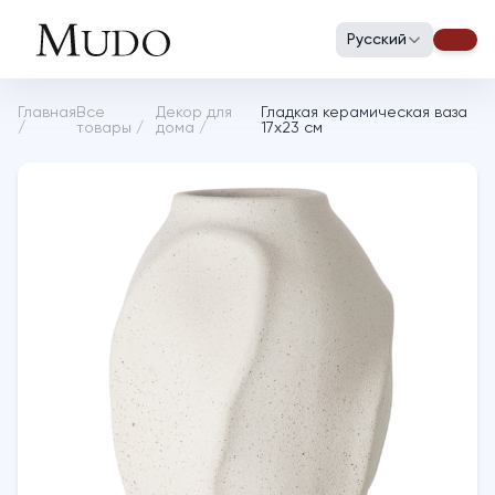
Русский
Главная
Все
Декор для
Гладкая керамическая ваза
/
товары
/
дома
/
17х23 см