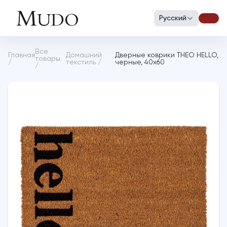
Русский
Все
Главная
Домашний
Дверные коврики THEO HELLO,
товары
/
текстиль
/
черные, 40х60
/