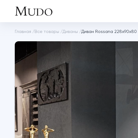
Главная
/
Все товары
/
Диваны
/
Диван Rossana 228х90х80