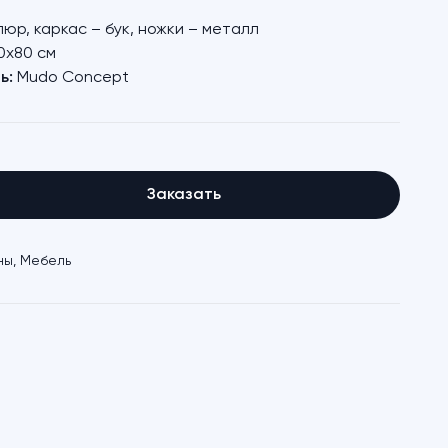
юр, каркас – бук, ножки – металл
0х80 см
ь:
Mudo Concept
Заказать
ны
,
Мебель