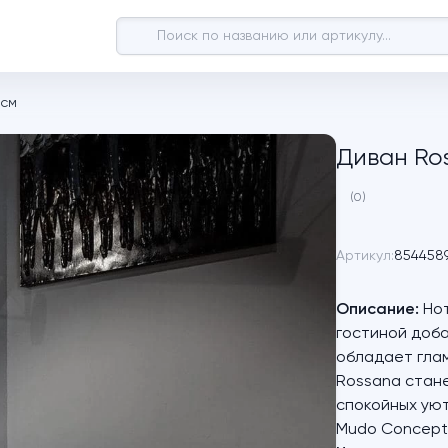
 см
Диван Ro
(0)
Артикул:
854458
Описание:
Нот
гостиной доба
обладает глам
Rossana стане
спокойных уют
Mudo Concept