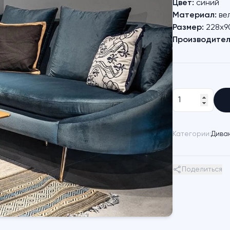
Цвет:
синий
Материал:
вел
Размер:
228х9
Производител
Категории:
Дива
Поделиться