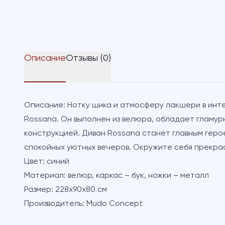
Описание
Отзывы (0)
Описание:
Нотку шика и атмосферу лакшери в инте
Rossana. Он выполнен из велюра, обладает гламур
конструкцией. Диван Rossana станет главным геро
спокойных уютных вечеров. Окружите себя прекра
Цвет:
синий
Материал:
велюр, каркас – бук, ножки – металл
Размер:
228х90х80 см
Производитель:
Mudo Concept