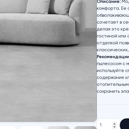
Описание:
Мод
комфорта. Ее 
обволакивающи
сочетает в се
делая это кре
гостиной или 
отделкой позв
классических,
Рекомендации 
пылесосом с м
используйте с
содержания хл
отопительным 
сохранить эла