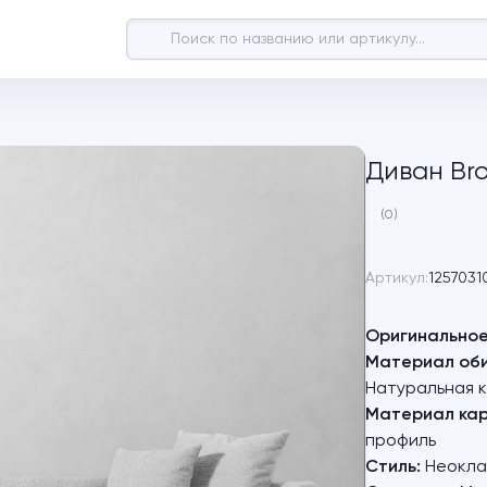
Диван Br
(0)
Артикул:
1257031
Оригинальное
Материал оби
Натуральная к
Материал кар
профиль
Стиль:
Неокла