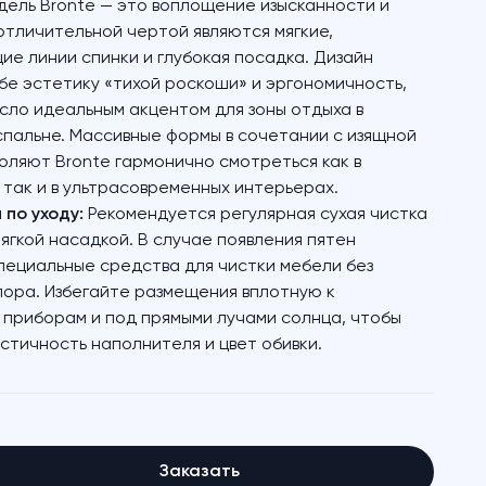
ель Bronte — это воплощение изысканности и
отличительной чертой являются мягкие,
е линии спинки и глубокая посадка. Дизайн
бе эстетику «тихой роскоши» и эргономичность,
сло идеальным акцентом для зоны отдыха в
спальне. Массивные формы в сочетании с изящной
оляют Bronte гармонично смотреться как в
 так и в ультрасовременных интерьерах.
по уходу:
Рекомендуется регулярная сухая чистка
ягкой насадкой. В случае появления пятен
пециальные средства для чистки мебели без
ора. Избегайте размещения вплотную к
приборам и под прямыми лучами солнца, чтобы
стичность наполнителя и цвет обивки.
Заказать