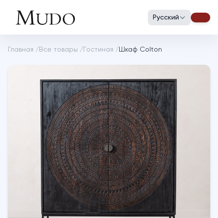
Русский
Главная
/
Все товары
/
Гостиная
/
Шкаф Colton