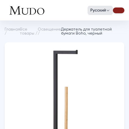
Русский
Главная
Все
Освещение
Держатель для туалетной
/
товары
/
/
бумаги Boho, черный