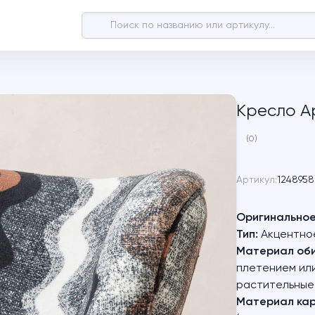
Кресло А
(0)
Артикул:
1248958
Оригинальное
Тип:
Акцентное 
Материал оби
плетением или
растительные
Материал кар