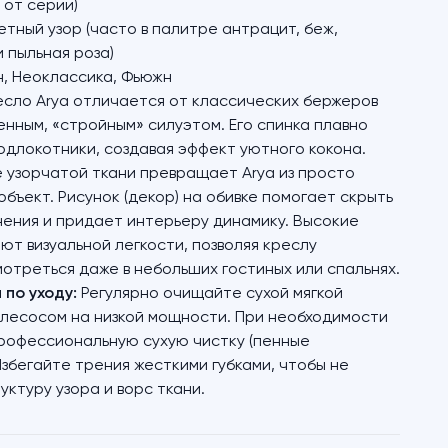
 от серии)
тный узор (часто в палитре антрацит, беж,
 пыльная роза)
, Неоклассика, Фьюжн
сло Arya отличается от классических бержеров
нным, «стройным» силуэтом. Его спинка плавно
одлокотники, создавая эффект уютного кокона.
 узорчатой ткани превращает Arya из просто
объект. Рисунок (декор) на обивке помогает скрыть
нения и придает интерьеру динамику. Высокие
ют визуальной легкости, позволяя креслу
отреться даже в небольших гостиных или спальнях.
по уходу:
Регулярно очищайте сухой мягкой
ылесосом на низкой мощности. При необходимости
рофессиональную сухую чистку (пенные
Избегайте трения жесткими губками, чтобы не
уктуру узора и ворс ткани.