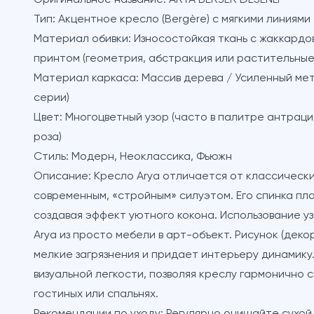
Оригинальное название:
ARYA BERJER DESENLİ
Тип:
Акцентное кресло (Bergère) с мягкими линиями
Материал обивки:
Износостойкая ткань с жаккардо
принтом (геометрия, абстракция или растительные
Материал каркаса:
Массив дерева / Усиленный мет
серии)
Цвет:
Многоцветный узор (часто в палитре антраци
роза)
Стиль:
Модерн, Неоклассика, Фьюжн
Описание:
Кресло Arya отличается от классическ
современным, «стройным» силуэтом. Его спинка пл
создавая эффект уютного кокона. Использование 
Arya из просто мебели в арт-объект. Рисунок (деко
мелкие загрязнения и придает интерьеру динамику
визуальной легкости, позволяя креслу гармонично 
гостиных или спальнях.