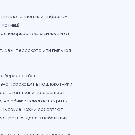
вым плетением или цифровым
 мотивы)
аллокаркас (в зависимости от
т, беж, терракота или пыльная
их бержеров более
авно переходит в подлокотники,
узорчатой ткани превращает
р) на обивке помогает скрыть
. Высокие ножки добавляют
смотреться даже в небольших