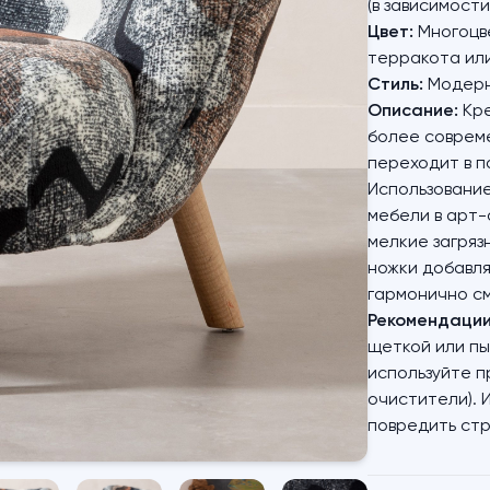
(в зависимости
Цвет:
Многоцве
терракота или
Стиль:
Модерн
Описание:
Кре
более совреме
переходит в п
Использование
мебели в арт-
мелкие загряз
ножки добавля
гармонично см
Рекомендации 
щеткой или п
используйте п
очистители). 
повредить стр