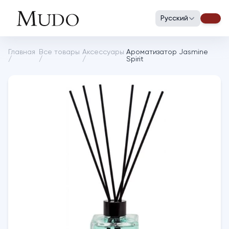
Русский
Главная
Все товары
Аксессуары
Ароматизатор Jasmine
/
/
/
Spirit