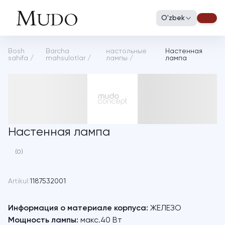
O'zbek
Bosh
Barcha
настольные
Настенная
sahifa
/
mahsulotlar
/
лампы
/
лампа
Настенная лампа
(0)
Artikul:
1187532001
Информация о материале корпуса:
ЖЕЛЕЗО
Мощность лампы:
макс.40 Вт