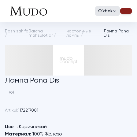
O'zbek
Bosh sahifa
Barcha
настольные
Лампа Pana
/
mahsulotlar
/
лампы
/
Dis
Лампа Pana Dis
(0)
Artikul:
1172217001
Цвет:
Коричневый
Материал:
100% Железо