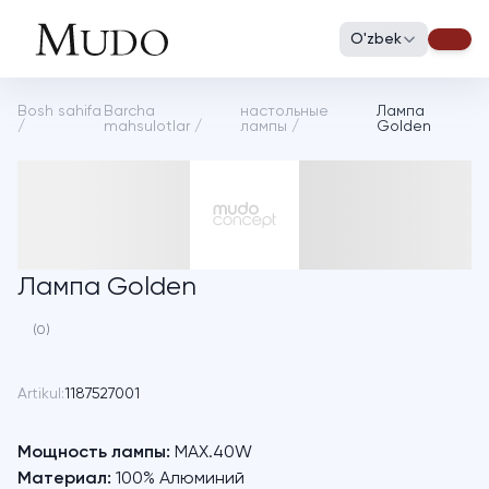
O'zbek
Bosh sahifa
Barcha
настольные
Лампа
/
mahsulotlar
/
лампы
/
Golden
Лампа Golden
(0)
Artikul:
1187527001
Мощность лампы:
MAX.40W
Материал:
100% Алюминий