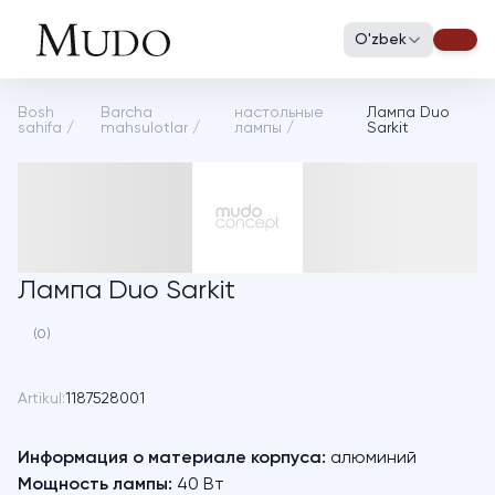
O'zbek
Bosh
Barcha
настольные
Лампа Duo
sahifa
/
mahsulotlar
/
лампы
/
Sarkit
Лампа Duo Sarkit
(0)
Artikul:
1187528001
Информация о материале корпуса:
алюминий
Мощность лампы:
40 Вт