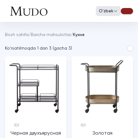
O'zbek
Bosh sahifa
/
Barcha mahsulotlar
/
Кухня
Ko'rsatilmoqda
1
dan
3
(
gacha
3
)
(0)
(0)
Черная двухъярусная
Золотая