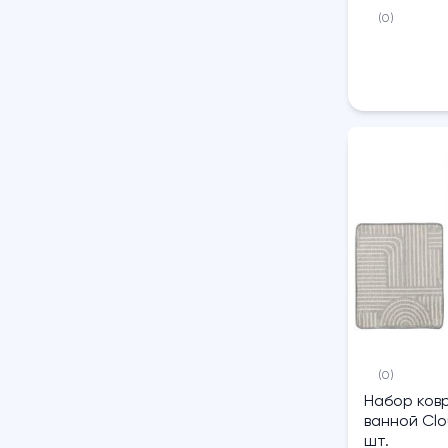
(0)
(0)
Набор ковр
ванной Clo
шт.