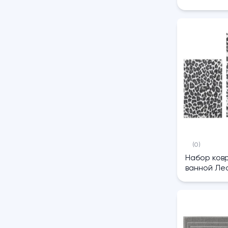
(0)
Набор ковр
ванной Лео