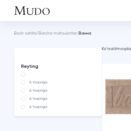
Bosh sahifa
/
Barcha mahsulotlar
/
Ванна
Ko'rsatilmoqd
Reyting
& Yuqoriga
& Yuqoriga
& Yuqoriga
& Yuqoriga