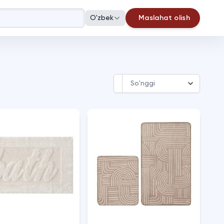
O'zbek
Maslahat olish