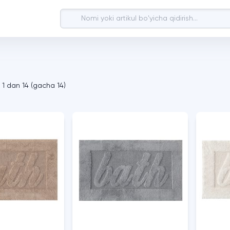
a
1
dan
14
(
gacha
14
)