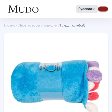
Русский
Главная
/
Все товары
/
подушки
/
Плед (голубой)