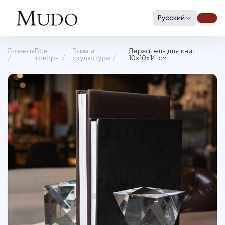
Русский
Главная
Все
Вазы и
Держатель для книг
/
товары
/
скульптуры
/
10х10х14 см