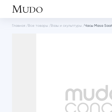
Главная
/
Все товары
/
Вазы и скульптуры
/
Часы Masa Saat