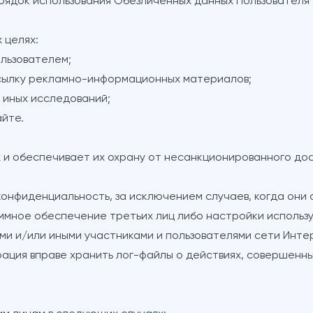
порядок использования Обезличенных данных Пользователя
 целях:
ользователем;
ссылку рекламно-информационных материалов;
и иных исследований;
айте.
 и обеспечивает их охрану от несанкционированного до
конфиденциальность, за исключением случаев, когда он
аммное обеспечение третьих лиц либо настройки исполь
и и/или иными участниками и пользователями сети Инте
рация вправе хранить лог-файлы о действиях, совершенны