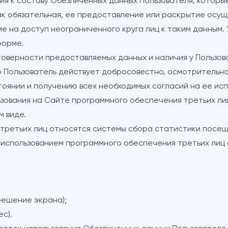
ния к составу Обезличенных данных Пользователя, котор
ак обязательная, ее предоставление или раскрытие осущ
 на доступ неограниченного круга лиц к таким данным.
форме.
товерности предоставляемых данных и наличия у Пользов
о Пользователь действует добросовестно, осмотрительно
оянии и получению всех необходимых согласий на ее исп
ьзования на Сайте программного обеспечения третьих лиц,
м виде.
третьих лиц относятся системы сбора статистики посеще
 с использованием программного обеспечения третьих ли
решение экрана);
с).