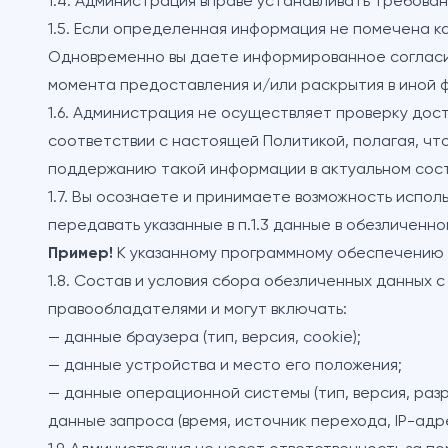
1.4. Администрация вправе устанавливать требова
1.5. Если определенная информация не помечена к
Одновременно вы даете информированное согласие
момента предоставления и/или раскрытия в иной 
1.6. Администрация не осуществляет проверку дос
соответствии с настоящей Политикой, полагая, чт
поддержанию такой информации в актуальном сост
1.7. Вы осознаете и принимаете возможность испол
передавать указанные в п.1.3 данные в обезличенно
Пример!
К указанному программному обеспечению 
1.8. Состав и условия сбора обезличенных данных
правообладателями и могут включать:
— данные браузера (тип, версия, cookie);
— данные устройства и место его положения;
— данные операционной системы (тип, версия, раз
данные запроса (время, источник перехода, IP-адре