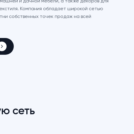
машней и дачной мебели, а также декоров для
текстиля. Компания обладает широкой сетью
отни собственных точек продаж на всей
ую сеть